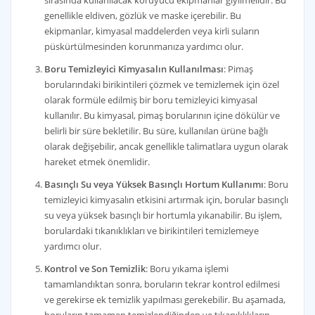
genellikle eldiven, gözlük ve maske içerebilir. Bu
ekipmanlar, kimyasal maddelerden veya kirli suların
püskürtülmesinden korunmanıza yardımcı olur.
Boru Temizleyici Kimyasalın Kullanılması
: Pimaş
borularındaki birikintileri çözmek ve temizlemek için özel
olarak formüle edilmiş bir boru temizleyici kimyasal
kullanılır. Bu kimyasal, pimaş borularının içine dökülür ve
belirli bir süre bekletilir. Bu süre, kullanılan ürüne bağlı
olarak değişebilir, ancak genellikle talimatlara uygun olarak
hareket etmek önemlidir.
Basınçlı Su veya Yüksek Basınçlı Hortum Kullanımı
: Boru
temizleyici kimyasalın etkisini artırmak için, borular basınçlı
su veya yüksek basınçlı bir hortumla yıkanabilir. Bu işlem,
borulardaki tıkanıklıkları ve birikintileri temizlemeye
yardımcı olur.
Kontrol ve Son Temizlik
: Boru yıkama işlemi
tamamlandıktan sonra, boruların tekrar kontrol edilmesi
ve gerekirse ek temizlik yapılması gerekebilir. Bu aşamada,
boruların tamamen temizlendiğinden ve tıkanıklıkların