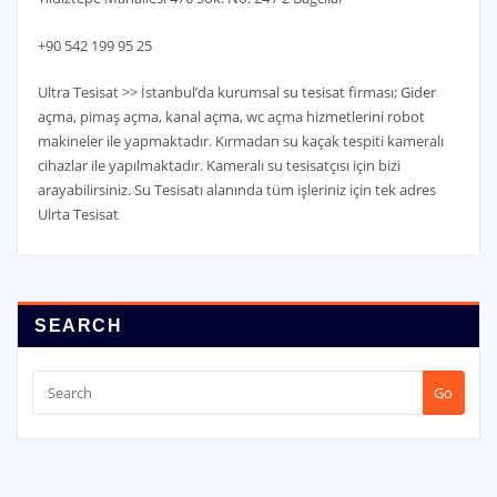
+90 542 199 95 25
Ultra Tesisat >> İstanbul’da kurumsal su tesisat firması; Gider
açma, pimaş açma, kanal açma, wc açma hizmetlerini robot
makineler ile yapmaktadır. Kırmadan su kaçak tespiti kameralı
cihazlar ile yapılmaktadır. Kameralı su tesisatçısı için bizi
arayabilirsiniz. Su Tesisatı alanında tüm işleriniz için tek adres
Ulrta Tesisat
SEARCH
Go