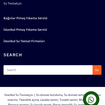
Su Tesisatçısı
Bağcılar Pimaş Yıkama Servisi
İstanbul Pimaş Yıkama Servisi
İstanbul Su Tesisat Firmaları
SEARCH
Go
İstanbul Su Tesisatçısı | Su tesisatı kurulumu, Su tesisatı tamiri, Su sızıntısı
onarımı, Tıkanıklık açma, Lavabo tamiri, Tuvalet tamiri, Musluk tamiri,
Batarya montajı, Su kaçağı tespiti, Pimaş temizliği, Su arıtma sistemi